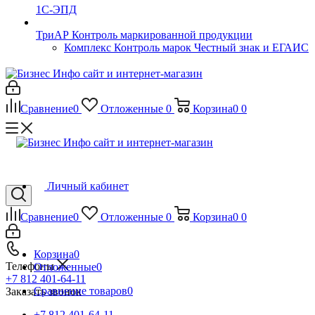
1С-ЭПД
ТриАР Контроль маркированной продукции
Комплекс Контроль марок Честный знак и ЕГАИС
Сравнение
0
Отложенные
0
Корзина
0
0
Личный кабинет
Сравнение
0
Отложенные
0
Корзина
0
0
Корзина
0
Телефоны
Отложенные
0
+7 812 401-64-11
Сравнение товаров
0
Заказать звонок
+7 812 401-64-11