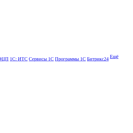
Ещё
 ЭЦП
1С: ИТС
Сервисы 1С
Программы 1С
Битрикс24