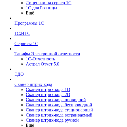
Лицензии на сервер 1С
1С для Розницы
Ещё
Программы 1С
1С:ИТС
Сервисы 1С
Тарифы Электронной отчетности
1С-Отчетность
Астрал Отчет 5.0
ЭДО
Сканер штрих-кода
Сканер штрих-кода 1D
Сканер штрих-кода 2D
Сканер штрих-кода проводной
Сканер штрих-кода беспроводной
Сканер штрих-кода стационарный
Сканер штрих-кода встраиваемый
Сканер штрих-кода ручной
Ещё