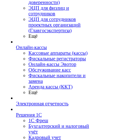
доверенности)
ЭЦП для физлиц и
сотрудников
ЭЦП для сотрудников
проектных организаций
(Главгосэкспертиза)
Ещё
Онлайн-кассы
Кассовые аппараты (кассы)
Фискальные регистраторы
Онлайн-кассы Эвотор
Обслуживание касс
Фискальные накопители и
замена
Аренда кассы (ККТ)
Ещё
Электронная отчетность
Решения 1С
1С Фреш
Бухгалтерский и налоговый
учёт
Кадровый учет