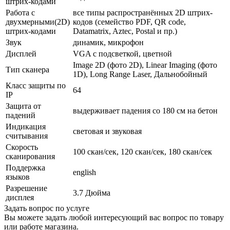
штрих-кодами
Работа с
все типы распространённых 2D штрих-
двухмерными(2D)
кодов (семейство PDF, QR code,
штрих-кодами
Datamatrix, Aztec, Postal и пр.)
Звук
динамик, микрофон
Дисплей
VGA c подсветкой, цветной
Image 2D (фото 2D), Linear Imaging (фото
Тип сканера
1D), Long Range Laser, Дальнобойный
Класс защиты по
64
IP
Защита от
выдерживает падения со 180 см на бетон
падений
Индикация
световая и звуковая
считывания
Скорость
100 скан/сек, 120 скан/сек, 180 скан/сек
сканирования
Поддержка
english
языков
Разрешение
3.7 Дюйма
дисплея
Задать вопрос по услуге
Вы можете задать любой интересующий вас вопрос по товару
или работе магазина.