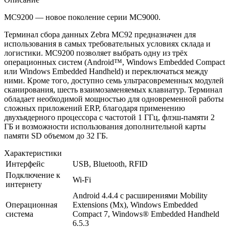
MC9200 — новое поколение серии MC9000.
Терминал сбора данных Zebra MC92 предназначен для
использования в самых требовательных условиях склада и
логистики. MC9200 позволяет выбрать одну из трёх
операционных систем (Android™, Windows Embedded Compact
или Windows Embedded Handheld) и переключаться между
ними. Кроме того, доступно семь ультрасовременных модулей
сканирования, шесть взаимозаменяемых клавиатур. Терминал
обладает необходимой мощностью для одновременной работы
сложных приложений ERP, благодаря применению
двухъядерного процессора с частотой 1 ГГц, флэш-памяти 2
ГБ и возможности использования дополнительной карты
памяти SD объемом до 32 ГБ.
Характеристики
Интерфейс
USB, Bluetooth, RFID
Подключение к
Wi-Fi
интернету
Android 4.4.4 с расширениями Mobility
Операционная
Extensions (Mx), Windows Embedded
система
Compact 7, Windows® Embedded Handheld
6.5.3