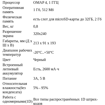
Процессор
OMAP 4, 1 ГГЦ
Оперативная
1 Гб, 512 Мб
память
Физическая
есть слот для microSD-карты до 32ГБ, 2 Гб
память
Вес, кг
0,8
Разрешение
320x240
экрана
Габариты, мм (Д x
213 x 91 x 193
Ш x В)
Диапазон рабочих
-20°C..+50°C
температур
Цвет
Черный
Встроенный
литиевый
Есть, 2600 мА·ч
аккумулятор
Питание
3A, 5 В
Относительная
влажность(без
5% - 95%
конденсата)
Работа с
Все типы распространённых 1D штрих-
одномерными(1D)
кодов