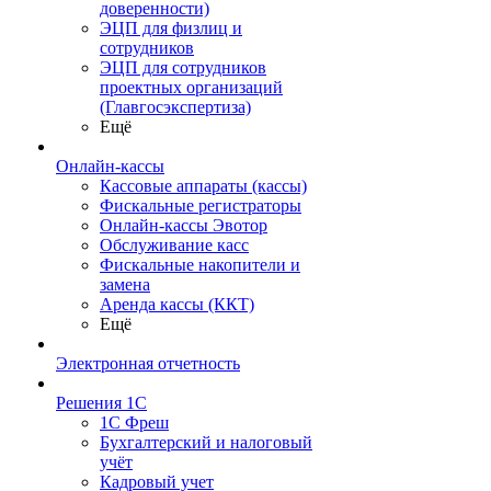
доверенности)
ЭЦП для физлиц и
сотрудников
ЭЦП для сотрудников
проектных организаций
(Главгосэкспертиза)
Ещё
Онлайн-кассы
Кассовые аппараты (кассы)
Фискальные регистраторы
Онлайн-кассы Эвотор
Обслуживание касс
Фискальные накопители и
замена
Аренда кассы (ККТ)
Ещё
Электронная отчетность
Решения 1С
1С Фреш
Бухгалтерский и налоговый
учёт
Кадровый учет