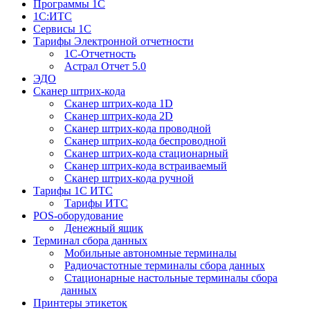
Программы 1С
1С:ИТС
Сервисы 1С
Тарифы Электронной отчетности
1С-Отчетность
Астрал Отчет 5.0
ЭДО
Сканер штрих-кода
Сканер штрих-кода 1D
Сканер штрих-кода 2D
Сканер штрих-кода проводной
Сканер штрих-кода беспроводной
Сканер штрих-кода стационарный
Сканер штрих-кода встраиваемый
Сканер штрих-кода ручной
Тарифы 1С ИТС
Тарифы ИТС
POS-оборудование
Денежный ящик
Терминал сбора данных
Мобильные автономные терминалы
Радиочастотные терминалы сбора данных
Стационарные настольные терминалы сбора
данных
Принтеры этикеток