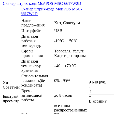
Сканер штрих-кода МойPOS MSC-6617W2D
Сканер штрих-кода МойPOS MSC-
6617W2D
Наши
Хит, Советуем
предложения
Интерфейс
USB
Диапазон
рабочих
-10°С...+50°C
температур
Сферы
Торговля, Услуги,
применения
Кафе и рестораны
Диапазон
температур
–40 ...+70 °C
хранения
Относительная
влажность(без
0% - 95%
9 640
руб.
Хит
конденсата)
-
Советуем
Время
автономной
до 8 часов
Быстрый
+
работы
просмотр
В корзину
все типы
распространённых