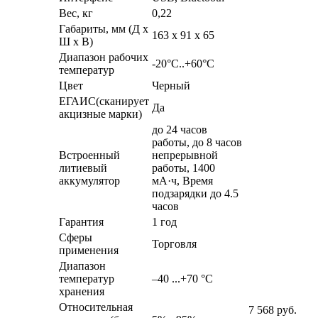
Вес, кг
0,22
Габариты, мм (Д x
163 x 91 x 65
Ш x В)
Диапазон рабочих
-20°C..+60°C
температур
Цвет
Черный
ЕГАИС(сканирует
Да
акцизные марки)
до 24 часов
работы, до 8 часов
Встроенный
непрерывной
литиевый
работы, 1400
аккумулятор
мА·ч, Время
подзарядки до 4.5
часов
Гарантия
1 год
Сферы
Торговля
применения
Диапазон
температур
–40 ...+70 °C
хранения
Относительная
7 568
руб.