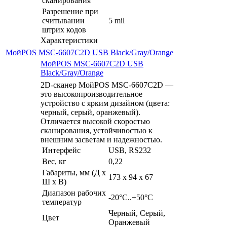
сканирования
Разрешение при
считывании
5 mil
штрих кодов
Характеристики
МойPOS MSC-6607C2D USB Black/Gray/Orange
МойPOS MSC-6607C2D USB
Black/Gray/Orange
2D-сканер МойPOS MSC-6607C2D —
это высокопроизводительное
устройство с ярким дизайном (цвета:
черный, серый, оранжевый).
Отличается высокой скоростью
сканирования, устойчивостью к
внешним засветам и надежностью.
Интерфейс
USB, RS232
Вес, кг
0,22
Габариты, мм (Д x
173 x 94 x 67
Ш x В)
Диапазон рабочих
-20°C..+50°C
температур
Черный, Серый,
Цвет
Оранжевый