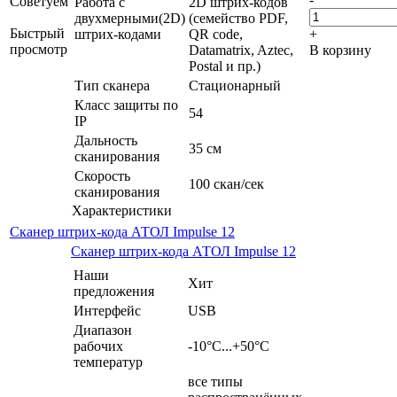
Советуем
Работа с
2D штрих-кодов
двухмерными(2D)
(семейство PDF,
Быстрый
штрих-кодами
QR code,
+
просмотр
Datamatrix, Aztec,
В корзину
Postal и пр.)
Тип сканера
Стационарный
Класс защиты по
54
IP
Дальность
35 см
сканирования
Скорость
100 скан/сек
сканирования
Характеристики
Сканер штрих-кода АТОЛ Impulse 12
Сканер штрих-кода АТОЛ Impulse 12
Наши
Хит
предложения
Интерфейс
USB
Диапазон
рабочих
-10°С...+50°C
температур
все типы