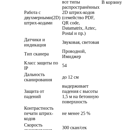
все типы
В корзину
распространённых
Работа с
2D штрих-кодов
двухмерными(2D)
(семейство PDF,
штрих-кодами
QR code,
Datamatrix, Aztec,
Postal и пр.)
Датчики и
Звуковая, световая
индикация
Проводной,
Тип сканера
Имиджер
Класс защиты по
54
IP
Дальность
до 12 см
сканирования
выдерживает
Защита от
падения с высоты
падений
1,5 м на бетонную
поверхность
Контрастность
печати штрих-
не менее 25 %
кодов
Скорость
300 скан/сек