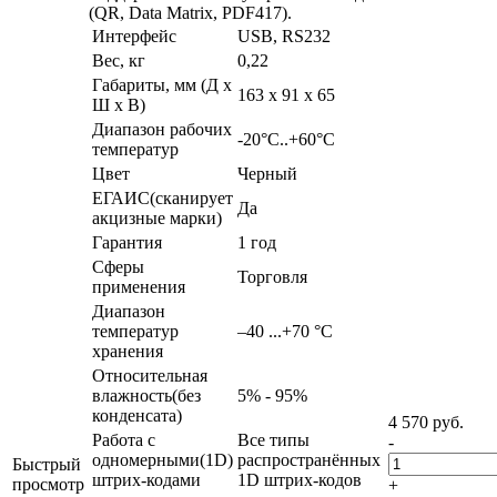
(QR, Data Matrix, PDF417).
Интерфейс
USB, RS232
Вес, кг
0,22
Габариты, мм (Д x
163 x 91 x 65
Ш x В)
Диапазон рабочих
-20°C..+60°C
температур
Цвет
Черный
ЕГАИС(сканирует
Да
акцизные марки)
Гарантия
1 год
Сферы
Торговля
применения
Диапазон
температур
–40 ...+70 °C
хранения
Относительная
влажность(без
5% - 95%
конденсата)
4 570
руб.
Работа с
Все типы
-
одномерными(1D)
распространённых
Быстрый
штрих-кодами
1D штрих-кодов
просмотр
+