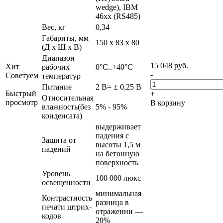
wedge), IBM
46хx (RS485)
Вес, кг
0,34
Габариты, мм
150 x 83 x 80
(Д x Ш x В)
Диапазон
15 048
руб.
Хит
рабочих
0°C..+40°C
-
Советуем
температур
Питание
2 В= ± 0,25 В
Быстрый
+
Относительная
просмотр
В корзину
влажность(без
5% - 95%
конденсата)
выдерживает
падения с
Защита от
высоты 1,5 м
падений
на бетонную
поверхность
Уровень
100 000 люкс
освещенности
минимальная
Контрастность
разница в
печати штрих-
отражении —
кодов
20%