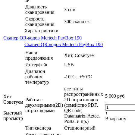
IP
Дальность
35 см
сканирования
Скорость
300 скан/сек
сканирования
Характеристики
Сканер QR-кодов Mertech PayBox 190
Сканер QR-кодов Mertech PayBox 190
Наши
Хит, Советуем
предложения
Интерфейс
USB
Диапазон
рабочих
-10°С...+50°C
температур
все типы
распространённых
5 000
руб.
Хит
Работа с
2D штрих-кодов
-
Советуем
двухмерными(2D)
(семейство PDF,
штрих-кодами
QR code,
Быстрый
+
Datamatrix, Aztec,
просмотр
В корзину
Postal и пр.)
Тип сканера
Стационарный
Класс защиты по