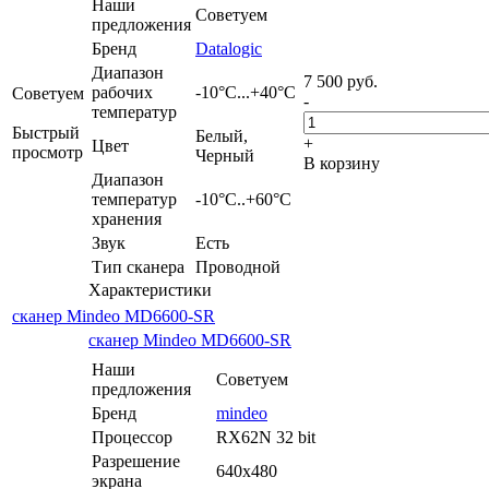
Наши
Советуем
предложения
Бренд
Datalogic
Диапазон
7 500
руб.
рабочих
-10°С...+40°C
Советуем
-
температур
Быстрый
Белый,
+
Цвет
просмотр
Черный
В корзину
Диапазон
температур
-10°C..+60°C
хранения
Звук
Есть
Тип сканера
Проводной
Характеристики
сканер Mindeo MD6600-SR
сканер Mindeo MD6600-SR
Наши
Советуем
предложения
Бренд
mindeo
Процессор
RX62N 32 bit
Разрешение
640x480
экрана