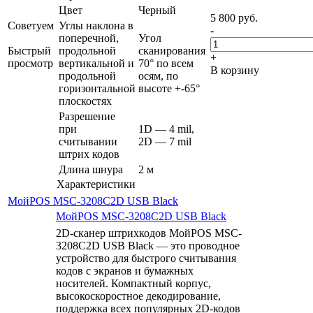
Цвет
Черный
5 800
руб.
Советуем
Углы наклона в
-
поперечной,
Угол
Быстрый
продольной
сканирования
+
просмотр
вертикальной и
70° по всем
В корзину
продольной
осям, по
горизонтальной
высоте +-65°
плоскостях
Разрешение
при
1D — 4 mil,
считывании
2D — 7 mil
штрих кодов
Длина шнура
2 м
Характеристики
МойPOS MSC-3208C2D USB Black
МойPOS MSC-3208C2D USB Black
2D-сканер штрихкодов МойPOS MSC-
3208C2D USB Black — это проводное
устройство для быстрого считывания
кодов с экранов и бумажных
носителей. Компактный корпус,
высокоскоростное декодирование,
поддержка всех популярных 2D-кодов