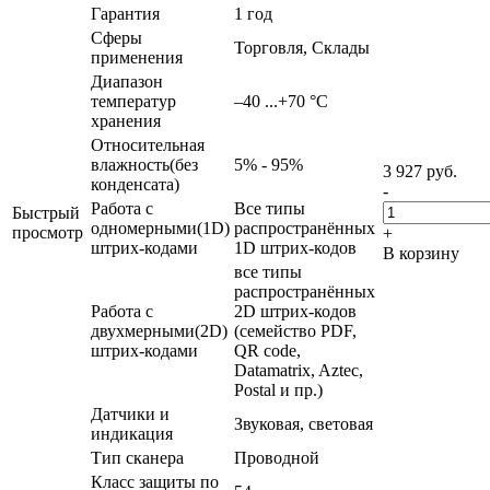
Гарантия
1 год
Сферы
Торговля, Склады
применения
Диапазон
температур
–40 ...+70 °C
хранения
Относительная
влажность(без
5% - 95%
3 927
руб.
конденсата)
-
Работа с
Все типы
Быстрый
одномерными(1D)
распространённых
просмотр
+
штрих-кодами
1D штрих-кодов
В корзину
все типы
распространённых
Работа с
2D штрих-кодов
двухмерными(2D)
(семейство PDF,
штрих-кодами
QR code,
Datamatrix, Aztec,
Postal и пр.)
Датчики и
Звуковая, световая
индикация
Тип сканера
Проводной
Класс защиты по