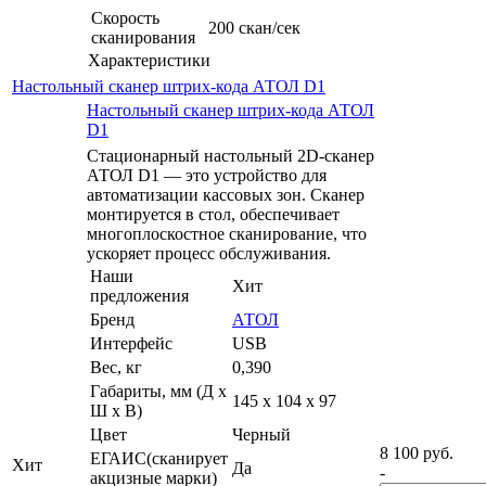
Скорость
200 скан/сек
сканирования
Характеристики
Настольный сканер штрих-кода АТОЛ D1
Настольный сканер штрих-кода АТОЛ
D1
Стационарный настольный 2D-сканер
АТОЛ D1 — это устройство для
автоматизации кассовых зон. Сканер
монтируется в стол, обеспечивает
многоплоскостное сканирование, что
ускоряет процесс обслуживания.
Наши
Хит
предложения
Бренд
АТОЛ
Интерфейс
USB
Вес, кг
0,390
Габариты, мм (Д x
145 x 104 x 97
Ш x В)
Цвет
Черный
8 100
руб.
ЕГАИС(сканирует
Хит
Да
-
акцизные марки)