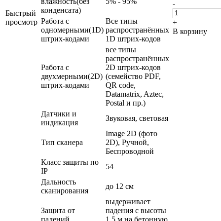
влажность(без
5% - 95%
-
конденсата)
Быстрый
Работа с
Все типы
просмотр
+
одномерными(1D)
распространённых
В корзину
штрих-кодами
1D штрих-кодов
все типы
распространённых
Работа с
2D штрих-кодов
двухмерными(2D)
(семейство PDF,
штрих-кодами
QR code,
Datamatrix, Aztec,
Postal и пр.)
Датчики и
Звуковая, световая
индикация
Image 2D (фото
Тип сканера
2D), Ручной,
Беспроводной
Класс защиты по
54
IP
Дальность
до 12 см
сканирования
выдерживает
Защита от
падения с высоты
падений
1,5 м на бетонную