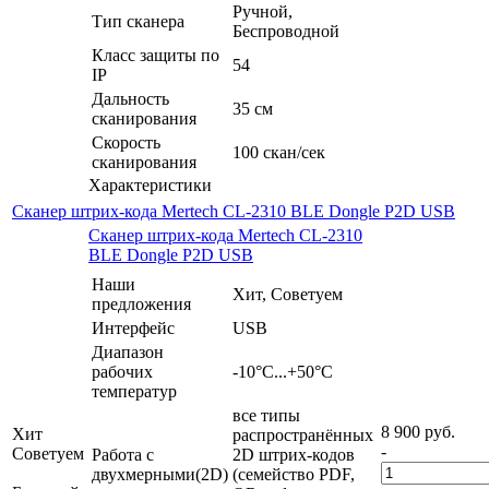
Ручной,
Тип сканера
Беспроводной
Класс защиты по
54
IP
Дальность
35 см
сканирования
Скорость
100 скан/сек
сканирования
Характеристики
Сканер штрих-кода Mertech CL-2310 BLE Dongle P2D USB
Сканер штрих-кода Mertech CL-2310
BLE Dongle P2D USB
Наши
Хит, Советуем
предложения
Интерфейс
USB
Диапазон
рабочих
-10°С...+50°C
температур
все типы
8 900
руб.
Хит
распространённых
-
Советуем
Работа с
2D штрих-кодов
двухмерными(2D)
(семейство PDF,