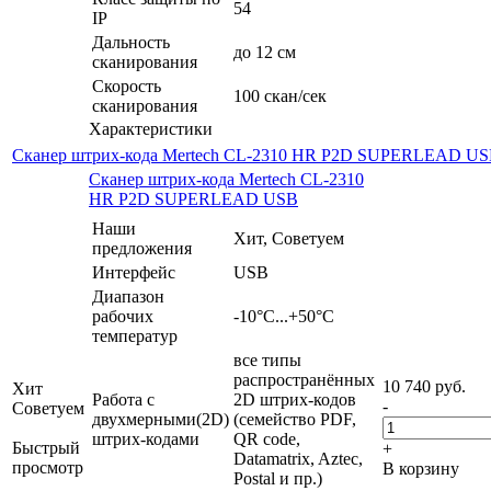
54
IP
Дальность
до 12 см
сканирования
Скорость
100 скан/сек
сканирования
Характеристики
Сканер штрих-кода Mertech CL-2310 HR P2D SUPERLEAD U
Сканер штрих-кода Mertech CL-2310
HR P2D SUPERLEAD USB
Наши
Хит, Советуем
предложения
Интерфейс
USB
Диапазон
рабочих
-10°С...+50°C
температур
все типы
распространённых
10 740
руб.
Хит
Работа с
2D штрих-кодов
-
Советуем
двухмерными(2D)
(семейство PDF,
штрих-кодами
QR code,
Быстрый
+
Datamatrix, Aztec,
просмотр
В корзину
Postal и пр.)