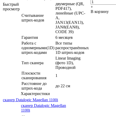
двумерные (QR,
Быстрый
+
PDF417),
просмотр
В корзину
линейные (UPC-
Считывание
A,
штрих-кодов
JAN13(EAN13),
JAN8(EAN8),
CODE 39)
Гарантия
6 месяцев
Работа с
Все типы
одномерными(1D)
распространённых
штрих-кодами
1D штрих-кодов
Linear Imaging
Тип сканера
(фото 1D),
Проводной
Плоскости
1
сканирования
Расстояние до
до 22 см
штрих-кода
Характеристики
сканер Datalogic Magellan 1100i
сканер Datalogic Magellan
1100i