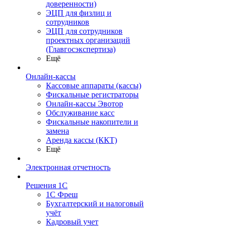
доверенности)
ЭЦП для физлиц и
сотрудников
ЭЦП для сотрудников
проектных организаций
(Главгосэкспертиза)
Ещё
Онлайн-кассы
Кассовые аппараты (кассы)
Фискальные регистраторы
Онлайн-кассы Эвотор
Обслуживание касс
Фискальные накопители и
замена
Аренда кассы (ККТ)
Ещё
Электронная отчетность
Решения 1С
1С Фреш
Бухгалтерский и налоговый
учёт
Кадровый учет