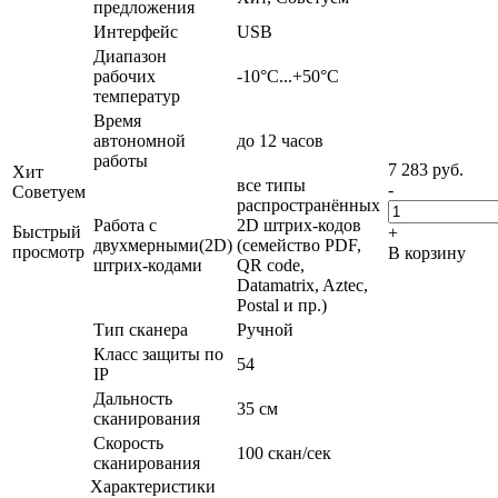
предложения
Интерфейс
USB
Диапазон
рабочих
-10°С...+50°C
температур
Время
автономной
до 12 часов
работы
7 283
руб.
Хит
все типы
-
Советуем
распространённых
Работа с
2D штрих-кодов
Быстрый
+
двухмерными(2D)
(семейство PDF,
просмотр
В корзину
штрих-кодами
QR code,
Datamatrix, Aztec,
Postal и пр.)
Тип сканера
Ручной
Класс защиты по
54
IP
Дальность
35 см
сканирования
Скорость
100 скан/сек
сканирования
Характеристики