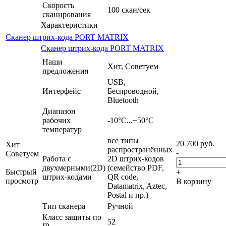
Скорость
100 скан/сек
сканирования
Характеристики
Сканер штрих-кода PORT MATRIX
Сканер штрих-кода PORT MATRIX
Наши
Хит, Советуем
предложения
USB,
Интерфейс
Беспроводной,
Bluetooth
Диапазон
рабочих
-10°С...+50°C
температур
все типы
20 700
руб.
Хит
распространённых
-
Советуем
Работа с
2D штрих-кодов
двухмерными(2D)
(семейство PDF,
Быстрый
+
штрих-кодами
QR code,
просмотр
В корзину
Datamatrix, Aztec,
Postal и пр.)
Тип сканера
Ручной
Класс защиты по
52