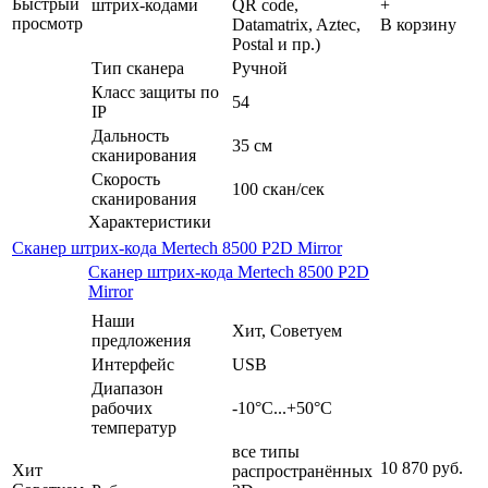
Быстрый
штрих-кодами
QR code,
+
просмотр
Datamatrix, Aztec,
В корзину
Postal и пр.)
Тип сканера
Ручной
Класс защиты по
54
IP
Дальность
35 см
сканирования
Скорость
100 скан/сек
сканирования
Характеристики
Сканер штрих-кода Mertech 8500 P2D Mirror
Сканер штрих-кода Mertech 8500 P2D
Mirror
Наши
Хит, Советуем
предложения
Интерфейс
USB
Диапазон
рабочих
-10°С...+50°C
температур
все типы
10 870
руб.
Хит
распространённых
-