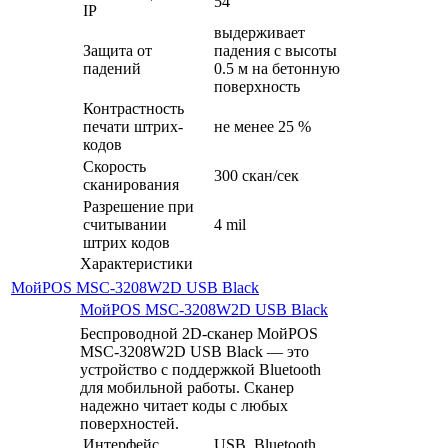
54
IP
выдерживает
Защита от
падения с высоты
падений
0.5 м на бетонную
поверхность
Контрастность
печати штрих-
не менее 25 %
кодов
Скорость
300 скан/сек
сканирования
Разрешение при
считывании
4 mil
штрих кодов
Характеристики
МойPOS MSC-3208W2D USB Black
МойPOS MSC-3208W2D USB Black
Беспроводной 2D-сканер МойPOS
MSC-3208W2D USB Black — это
устройство с поддержкой Bluetooth
для мобильной работы. Сканер
надежно читает коды с любых
поверхностей.
Интерфейс
USB, Bluetooth