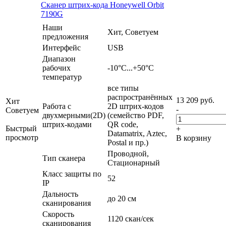
Сканер штрих-кода Honeywell Orbit
7190G
Наши
Хит, Советуем
предложения
Интерфейс
USB
Диапазон
рабочих
-10°С...+50°C
температур
все типы
распространённых
13 209
руб.
Хит
Работа с
2D штрих-кодов
-
Советуем
двухмерными(2D)
(семейство PDF,
штрих-кодами
QR code,
Быстрый
+
Datamatrix, Aztec,
просмотр
В корзину
Postal и пр.)
Проводной,
Тип сканера
Стационарный
Класс защиты по
52
IP
Дальность
до 20 см
сканирования
Скорость
1120 скан/сек
сканирования