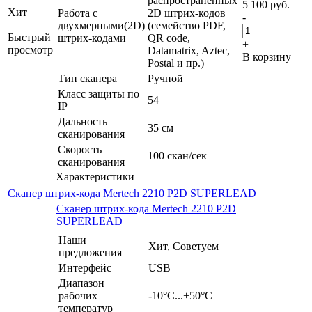
распространённых
5 100
руб.
Хит
Работа с
2D штрих-кодов
-
двухмерными(2D)
(семейство PDF,
Быстрый
штрих-кодами
QR code,
+
просмотр
Datamatrix, Aztec,
В корзину
Postal и пр.)
Тип сканера
Ручной
Класс защиты по
54
IP
Дальность
35 см
сканирования
Скорость
100 скан/сек
сканирования
Характеристики
Сканер штрих-кода Mertech 2210 P2D SUPERLEAD
Сканер штрих-кода Mertech 2210 P2D
SUPERLEAD
Наши
Хит, Советуем
предложения
Интерфейс
USB
Диапазон
рабочих
-10°С...+50°C
температур