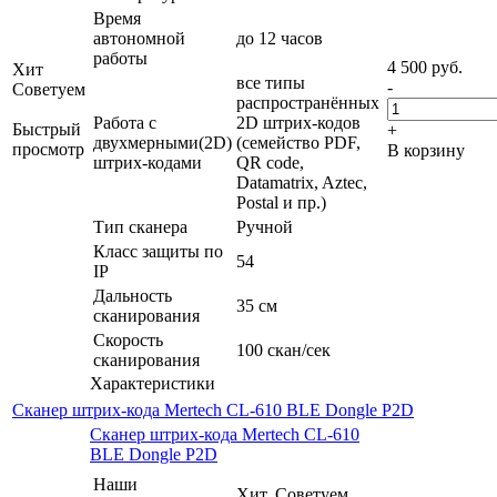
Время
автономной
до 12 часов
работы
4 500
руб.
Хит
все типы
-
Советуем
распространённых
Работа с
2D штрих-кодов
Быстрый
+
двухмерными(2D)
(семейство PDF,
просмотр
В корзину
штрих-кодами
QR code,
Datamatrix, Aztec,
Postal и пр.)
Тип сканера
Ручной
Класс защиты по
54
IP
Дальность
35 см
сканирования
Скорость
100 скан/сек
сканирования
Характеристики
Сканер штрих-кода Mertech CL-610 BLE Dongle P2D
Сканер штрих-кода Mertech CL-610
BLE Dongle P2D
Наши
Хит, Советуем