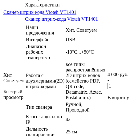
Характеристики
Сканер штрих-кода Vioteh VT1401
Сканер штрих-кода Vioteh VT1401
Наши
Хит, Советуем
предложения
Интерфейс
USB
Диапазон
рабочих
-10°С...+50°C
температур
все типы
распространённых
4 000
руб.
Хит
Работа с
2D штрих-кодов
-
Советуем
двухмерными(2D)
(семейство PDF,
штрих-кодами
QR code,
Быстрый
Datamatrix, Aztec,
+
просмотр
Postal и пр.)
В корзину
Ручной,
Тип сканера
Проводной
Класс защиты по
42
IP
Дальность
25 см
сканирования