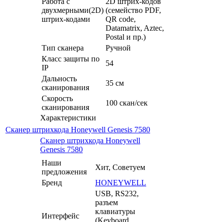
Работа с
2D штрих-кодов
двухмерными(2D)
(семейство PDF,
штрих-кодами
QR code,
Datamatrix, Aztec,
Postal и пр.)
Тип сканера
Ручной
Класс защиты по
54
IP
Дальность
35 см
сканирования
Скорость
100 скан/сек
сканирования
Характеристики
Сканер штрихкода Honeywell Genesis 7580
Сканер штрихкода Honeywell
Genesis 7580
Наши
Хит, Советуем
предложения
Бренд
HONEYWELL
USB, RS232,
разъем
клавиатуры
Интерфейс
(Keyboard