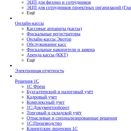
ЭЦП для физлиц и сотрудников
ЭЦП для сотрудников проектных организаций (Гла
Ещё
Онлайн-кассы
Кассовые аппараты (кассы)
Фискальные регистраторы
Онлайн-кассы Эвотор
Обслуживание касс
Фискальные накопители и замена
Аренда кассы (ККТ)
Ещё
Электронная отчетность
Решения 1С
1С Фреш
Бухгалтерский и налоговый учёт
Кадровый учет
Комплексный учет
1С:Документооборот
Торговый и складской учёт
Отраслевые и специализированные решения
1С:Производство
Клиентские лицензии 1С