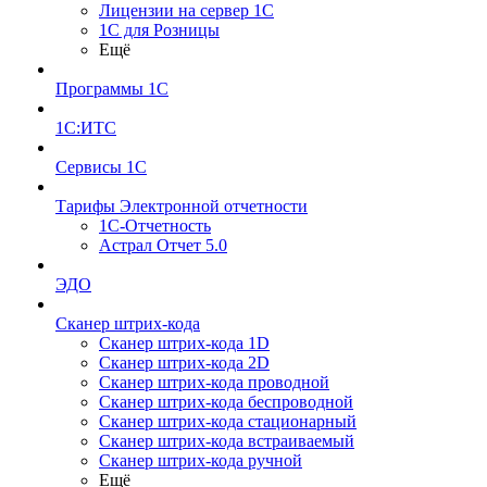
Лицензии на сервер 1С
1С для Розницы
Ещё
Программы 1С
1С:ИТС
Сервисы 1С
Тарифы Электронной отчетности
1С-Отчетность
Астрал Отчет 5.0
ЭДО
Сканер штрих-кода
Сканер штрих-кода 1D
Сканер штрих-кода 2D
Сканер штрих-кода проводной
Сканер штрих-кода беспроводной
Сканер штрих-кода стационарный
Сканер штрих-кода встраиваемый
Сканер штрих-кода ручной
Ещё