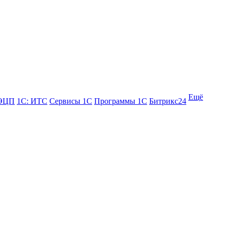
Ещё
 ЭЦП
1С: ИТС
Сервисы 1С
Программы 1С
Битрикс24