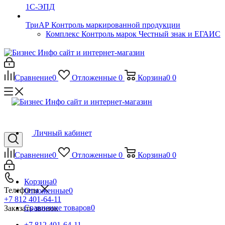
1С-ЭПД
ТриАР Контроль маркированной продукции
Комплекс Контроль марок Честный знак и ЕГАИС
Сравнение
0
Отложенные
0
Корзина
0
0
Личный кабинет
Сравнение
0
Отложенные
0
Корзина
0
0
Корзина
0
Телефоны
Отложенные
0
+7 812 401-64-11
Сравнение товаров
0
Заказать звонок
+7 812 401-64-11