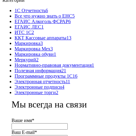
Категории
1С Отчетность
6
Все что нужно знать о ЕНС
5
ЕГАИС Алкоголь ФСРАР
6
ЕГАИС ЛЕС
1
ИТС 1С
2
ККТ Кассовые аппараты
13
Маркировка
3
Маркировка Мех
3
Маркировка обуви
1
Меркурий
2
Нормативно-правовая документация
1
Полезная информация
21
Программные продукты 1С
16
Электронная отчетность
11
Электронные подписи
4
Электронные торги
2
Мы всегда на связи
Ваше имя
*
Ваш E-mail
*