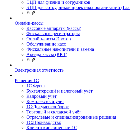
ЭЦП для физлиц и сотрудников
ЭЦП для сотрудников проектных организаций (Гла
Ещё
Онлайн-кассы
Кассовые аппараты (кассы)
Фискальные регистраторы
Онлайн-кассы Эвотор
Обслуживание касс
Фискальные накопители и замена
Аренда кассы (ККТ)
Ещё
Электронная отчетность
Решения 1С
1С Фреш
Бухгалтерский и налоговый учёт
Кадровый учет
Комплексный учет
1С:Документооборот
Торговый и складской учёт
Отраслевые и специализированные решения
1С:Производство
Клиентские лицензии 1С