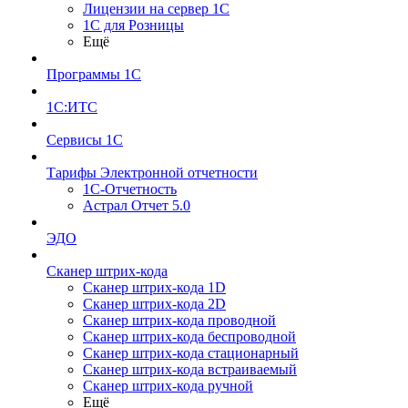
Лицензии на сервер 1С
1С для Розницы
Ещё
Программы 1С
1С:ИТС
Сервисы 1С
Тарифы Электронной отчетности
1С-Отчетность
Астрал Отчет 5.0
ЭДО
Сканер штрих-кода
Сканер штрих-кода 1D
Сканер штрих-кода 2D
Сканер штрих-кода проводной
Сканер штрих-кода беспроводной
Сканер штрих-кода стационарный
Сканер штрих-кода встраиваемый
Сканер штрих-кода ручной
Ещё