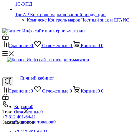
1С-ЭПД
ТриАР Контроль маркированной продукции
Комплекс Контроль марок Честный знак и ЕГАИС
Сравнение
0
Отложенные
0
Корзина
0
0
Личный кабинет
Сравнение
0
Отложенные
0
Корзина
0
0
Корзина
0
Телефоны
Отложенные
0
+7 812 401-64-11
Сравнение товаров
0
Заказать звонок
+7 812 401-64-11