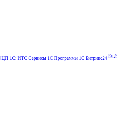
Ещё
 ЭЦП
1С: ИТС
Сервисы 1С
Программы 1С
Битрикс24