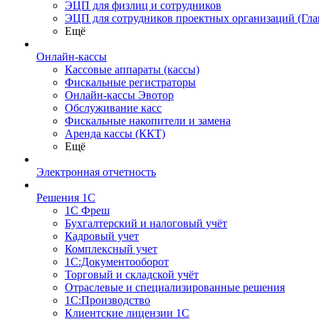
ЭЦП для физлиц и сотрудников
ЭЦП для сотрудников проектных организаций (Гла
Ещё
Онлайн-кассы
Кассовые аппараты (кассы)
Фискальные регистраторы
Онлайн-кассы Эвотор
Обслуживание касс
Фискальные накопители и замена
Аренда кассы (ККТ)
Ещё
Электронная отчетность
Решения 1С
1С Фреш
Бухгалтерский и налоговый учёт
Кадровый учет
Комплексный учет
1С:Документооборот
Торговый и складской учёт
Отраслевые и специализированные решения
1С:Производство
Клиентские лицензии 1С