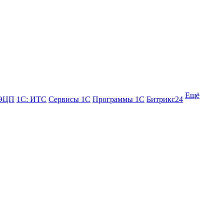
Ещё
 ЭЦП
1С: ИТС
Сервисы 1С
Программы 1С
Битрикс24