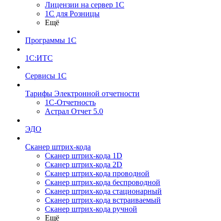
Лицензии на сервер 1С
1С для Розницы
Ещё
Программы 1С
1С:ИТС
Сервисы 1С
Тарифы Электронной отчетности
1С-Отчетность
Астрал Отчет 5.0
ЭДО
Сканер штрих-кода
Сканер штрих-кода 1D
Сканер штрих-кода 2D
Сканер штрих-кода проводной
Сканер штрих-кода беспроводной
Сканер штрих-кода стационарный
Сканер штрих-кода встраиваемый
Сканер штрих-кода ручной
Ещё