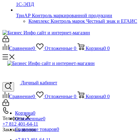
1С-ЭПД
ТриАР Контроль маркированной продукции
Комплекс Контроль марок Честный знак и ЕГАИС
Сравнение
0
Отложенные
0
Корзина
0
0
Личный кабинет
Сравнение
0
Отложенные
0
Корзина
0
0
Корзина
0
Телефоны
Отложенные
0
+7 812 401-64-11
Сравнение товаров
0
Заказать звонок
+7 812 401-64-11