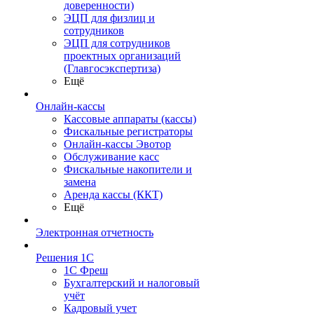
доверенности)
ЭЦП для физлиц и
сотрудников
ЭЦП для сотрудников
проектных организаций
(Главгосэкспертиза)
Ещё
Онлайн-кассы
Кассовые аппараты (кассы)
Фискальные регистраторы
Онлайн-кассы Эвотор
Обслуживание касс
Фискальные накопители и
замена
Аренда кассы (ККТ)
Ещё
Электронная отчетность
Решения 1С
1С Фреш
Бухгалтерский и налоговый
учёт
Кадровый учет