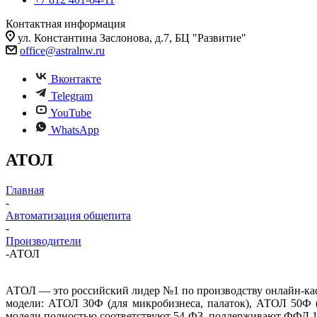
Контактная информация
ул. Константина Заслонова, д.7, БЦ "Развитие"
office@astralnw.ru
Вконтакте
Telegram
YouTube
WhatsApp
АТОЛ
Главная
-
Автоматизация общепита
-
Производители
-
АТОЛ
АТОЛ — это российский лидер №1 по производству онлайн-кас
модели: АТОЛ 30Ф (для микробизнеса, палаток), АТОЛ 50Ф 
модели полностью соответствуют 54-ФЗ, поддерживают ФФД 1.