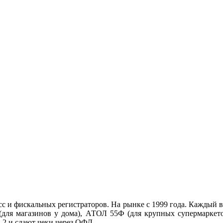
с и фискальных регистраторов. На рынке с 1999 года. Каждый
(для магазинов у дома), АТОЛ 55Ф (для крупных супермарке
2 и сдают чеки через ОФД.