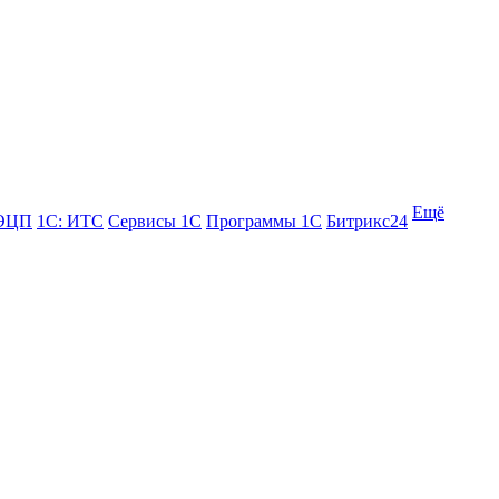
Ещё
 ЭЦП
1С: ИТС
Сервисы 1С
Программы 1С
Битрикс24