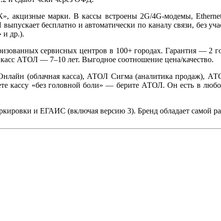
 акцизные марки. В кассы встроены 2G/4G-модемы, Ethernet,
ыпускает бесплатно и автоматически по каналу связи, без учас
и др.).
ованных сервисных центров в 100+ городах. Гарантия — 2 года
ы касс АТОЛ — 7–10 лет. Выгодное соотношение цена/качество.
Онлайн (облачная касса), АТОЛ Сигма (аналитика продаж), АТ
ете кассу «без головной боли» — берите АТОЛ. Он есть в любо
кировки и ЕГАИС (включая версию 3). Бренд обладает самой ра