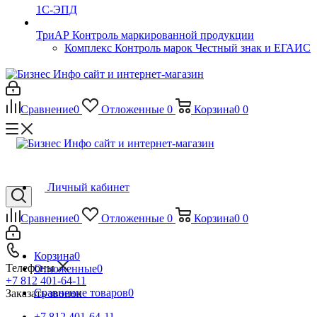
1С-ЭПД
ТриАР Контроль маркированной продукции
Комплекс Контроль марок Честный знак и ЕГАИС
Сравнение
0
Отложенные
0
Корзина
0
0
Личный кабинет
Сравнение
0
Отложенные
0
Корзина
0
0
Корзина
0
Телефоны
Отложенные
0
+7 812 401-64-11
Сравнение товаров
0
Заказать звонок
+7 812 401-64-11