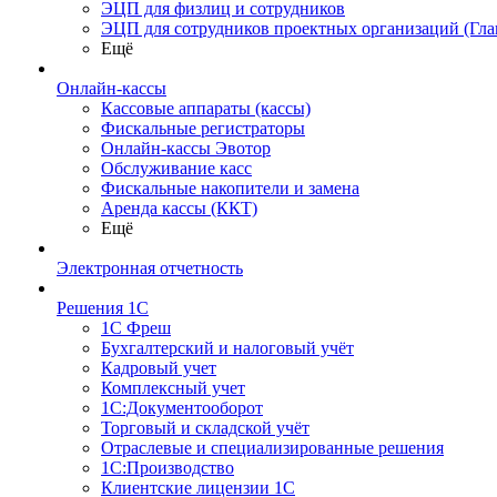
ЭЦП для физлиц и сотрудников
ЭЦП для сотрудников проектных организаций (Гла
Ещё
Онлайн-кассы
Кассовые аппараты (кассы)
Фискальные регистраторы
Онлайн-кассы Эвотор
Обслуживание касс
Фискальные накопители и замена
Аренда кассы (ККТ)
Ещё
Электронная отчетность
Решения 1С
1С Фреш
Бухгалтерский и налоговый учёт
Кадровый учет
Комплексный учет
1С:Документооборот
Торговый и складской учёт
Отраслевые и специализированные решения
1С:Производство
Клиентские лицензии 1С