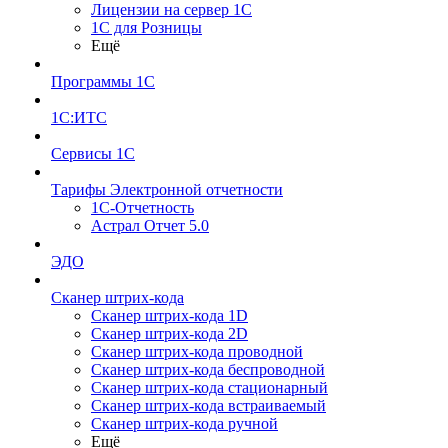
Лицензии на сервер 1С
1С для Розницы
Ещё
Программы 1С
1С:ИТС
Сервисы 1С
Тарифы Электронной отчетности
1С-Отчетность
Астрал Отчет 5.0
ЭДО
Сканер штрих-кода
Сканер штрих-кода 1D
Сканер штрих-кода 2D
Сканер штрих-кода проводной
Сканер штрих-кода беспроводной
Сканер штрих-кода стационарный
Сканер штрих-кода встраиваемый
Сканер штрих-кода ручной
Ещё