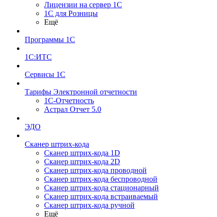
Лицензии на сервер 1С
1С для Розницы
Ещё
Программы 1С
1С:ИТС
Сервисы 1С
Тарифы Электронной отчетности
1С-Отчетность
Астрал Отчет 5.0
ЭДО
Сканер штрих-кода
Сканер штрих-кода 1D
Сканер штрих-кода 2D
Сканер штрих-кода проводной
Сканер штрих-кода беспроводной
Сканер штрих-кода стационарный
Сканер штрих-кода встраиваемый
Сканер штрих-кода ручной
Ещё