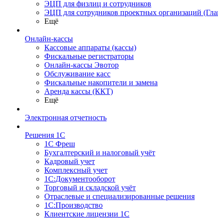
ЭЦП для физлиц и сотрудников
ЭЦП для сотрудников проектных организаций (Гла
Ещё
Онлайн-кассы
Кассовые аппараты (кассы)
Фискальные регистраторы
Онлайн-кассы Эвотор
Обслуживание касс
Фискальные накопители и замена
Аренда кассы (ККТ)
Ещё
Электронная отчетность
Решения 1С
1С Фреш
Бухгалтерский и налоговый учёт
Кадровый учет
Комплексный учет
1С:Документооборот
Торговый и складской учёт
Отраслевые и специализированные решения
1С:Производство
Клиентские лицензии 1С