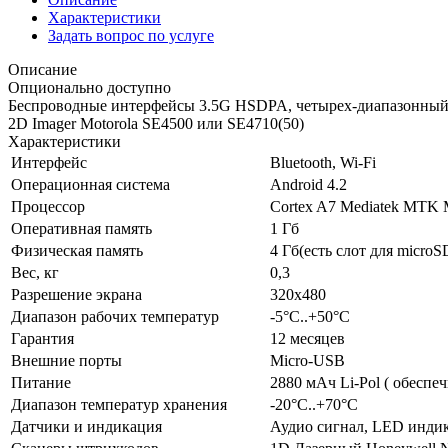
Характеристики
Задать вопрос по услуге
Описание
Опционально доступно
Беспроводные интерфейсы 3.5G HSDPA, четырех-диапазонный
2D Imager Motorola SE4500 или SE4710(50)
Характеристики
Интерфейс
Bluetooth, Wi-Fi
Операционная система
Android 4.2
Процессор
Cortex A7 Mediatek MTK 
Оперативная память
1 Гб
Физическая память
4 Гб(есть слот для micro
Вес, кг
0,3
Разрешение экрана
320x480
Диапазон рабочих температур
-5°C..+50°C
Гарантия
12 месяцев
Внешние порты
Micro-USB
Питание
2880 мАч Li-Pol ( обеспе
Диапазон температур хранения
-20°C..+70°C
Датчики и индикация
Аудио сигнал, LED инди