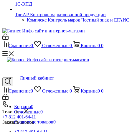
1С-ЭПД
ТриАР Контроль маркированной продукции
Комплекс Контроль марок Честный знак и ЕГАИС
Сравнение
0
Отложенные
0
Корзина
0
0
Личный кабинет
Сравнение
0
Отложенные
0
Корзина
0
0
Корзина
0
Телефоны
Отложенные
0
+7 812 401-64-11
Сравнение товаров
0
Заказать звонок
+7 812 401-64-11