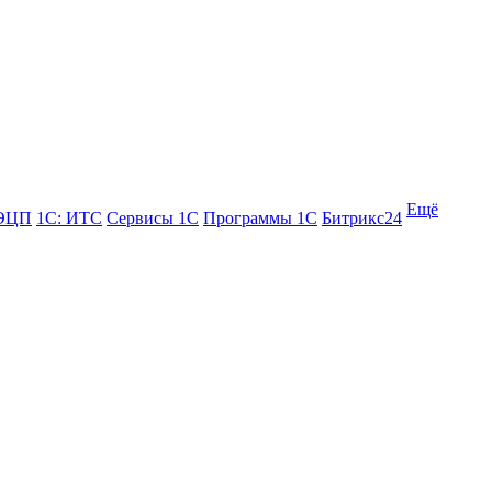
Ещё
 ЭЦП
1С: ИТС
Сервисы 1С
Программы 1С
Битрикс24