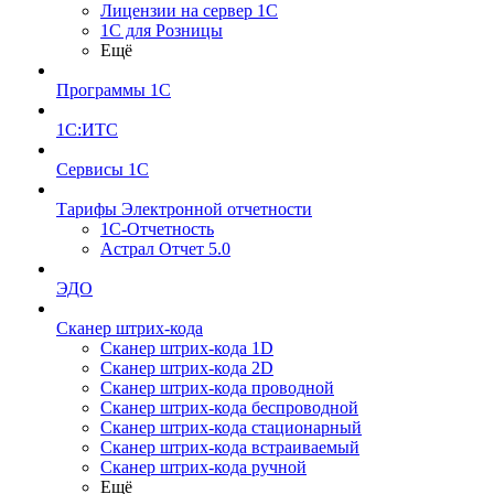
Лицензии на сервер 1С
1С для Розницы
Ещё
Программы 1С
1С:ИТС
Сервисы 1С
Тарифы Электронной отчетности
1С-Отчетность
Астрал Отчет 5.0
ЭДО
Сканер штрих-кода
Сканер штрих-кода 1D
Сканер штрих-кода 2D
Сканер штрих-кода проводной
Сканер штрих-кода беспроводной
Сканер штрих-кода стационарный
Сканер штрих-кода встраиваемый
Сканер штрих-кода ручной
Ещё