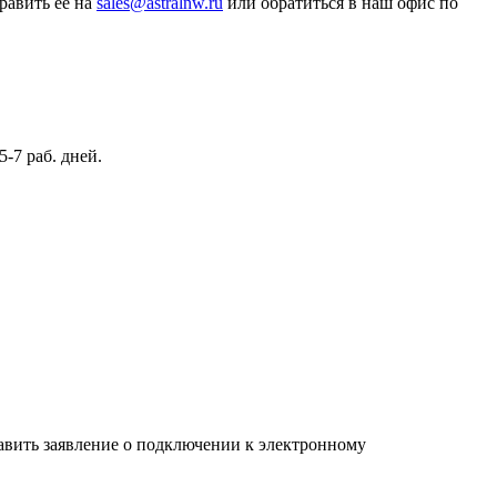
равить ее на
sales@astralnw.ru
или обратиться в наш офис по
5-7 раб. дней.
авить заявление о подключении к электронному