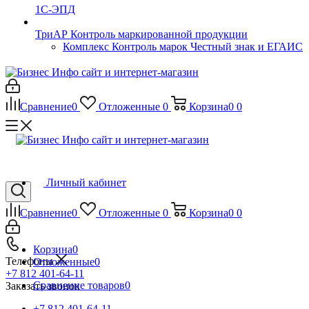
1С-ЭПД
ТриАР Контроль маркированной продукции
Комплекс Контроль марок Честный знак и ЕГАИС
Сравнение
0
Отложенные
0
Корзина
0
0
Личный кабинет
Сравнение
0
Отложенные
0
Корзина
0
0
Корзина
0
Телефоны
Отложенные
0
+7 812 401-64-11
Сравнение товаров
0
Заказать звонок
+7 812 401-64-11