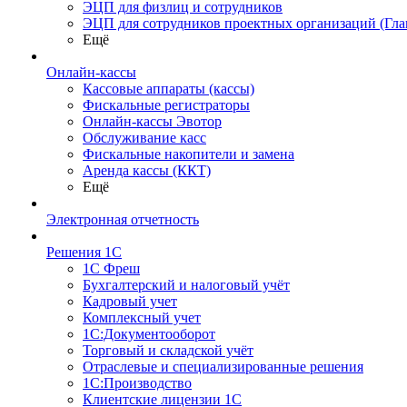
ЭЦП для физлиц и сотрудников
ЭЦП для сотрудников проектных организаций (Гла
Ещё
Онлайн-кассы
Кассовые аппараты (кассы)
Фискальные регистраторы
Онлайн-кассы Эвотор
Обслуживание касс
Фискальные накопители и замена
Аренда кассы (ККТ)
Ещё
Электронная отчетность
Решения 1С
1С Фреш
Бухгалтерский и налоговый учёт
Кадровый учет
Комплексный учет
1С:Документооборот
Торговый и складской учёт
Отраслевые и специализированные решения
1С:Производство
Клиентские лицензии 1С