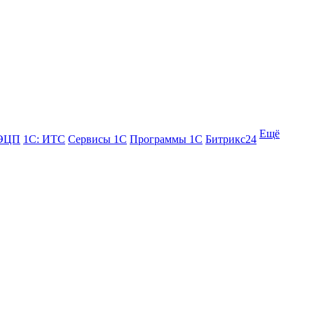
Ещё
 ЭЦП
1С: ИТС
Сервисы 1С
Программы 1С
Битрикс24