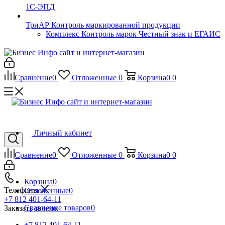
1С-ЭПД
ТриАР Контроль маркированной продукции
Комплекс Контроль марок Честный знак и ЕГАИС
Сравнение
0
Отложенные
0
Корзина
0
0
Личный кабинет
Сравнение
0
Отложенные
0
Корзина
0
0
Корзина
0
Телефоны
Отложенные
0
+7 812 401-64-11
Сравнение товаров
0
Заказать звонок
+7 812 401-64-11