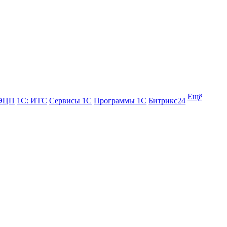
Ещё
 ЭЦП
1С: ИТС
Сервисы 1С
Программы 1С
Битрикс24