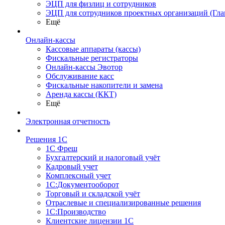
ЭЦП для физлиц и сотрудников
ЭЦП для сотрудников проектных организаций (Гла
Ещё
Онлайн-кассы
Кассовые аппараты (кассы)
Фискальные регистраторы
Онлайн-кассы Эвотор
Обслуживание касс
Фискальные накопители и замена
Аренда кассы (ККТ)
Ещё
Электронная отчетность
Решения 1С
1С Фреш
Бухгалтерский и налоговый учёт
Кадровый учет
Комплексный учет
1С:Документооборот
Торговый и складской учёт
Отраслевые и специализированные решения
1С:Производство
Клиентские лицензии 1С