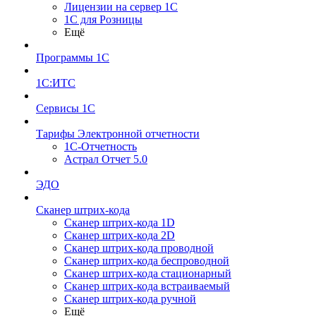
Лицензии на сервер 1С
1С для Розницы
Ещё
Программы 1С
1С:ИТС
Сервисы 1С
Тарифы Электронной отчетности
1С-Отчетность
Астрал Отчет 5.0
ЭДО
Сканер штрих-кода
Сканер штрих-кода 1D
Сканер штрих-кода 2D
Сканер штрих-кода проводной
Сканер штрих-кода беспроводной
Сканер штрих-кода стационарный
Сканер штрих-кода встраиваемый
Сканер штрих-кода ручной
Ещё